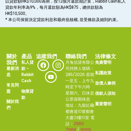
以貸款額HK$10,000為例，按12個月還款期計算，Rabbit Cash私人
貸款年利率為9%，每月還款額為HK$875，總供款額為
HK$10,500。
* 本公司保留決定貸款利息和最終批核權, 並受條款及細則約束。
關於
產品
追蹤我們
聯絡我們
法律條文
我們
月兔信貸有限公
私人貸
免責聲明
司持牌人號碼：
最新消
款 –
私隱政策
285/2026
星期
息
Rabbit
一至五，上午九
Cash
放債人條例
常見問
時至下午六時
題
物業貸
星期六、日休息
借款人須知
款
公眾假期休息
關於我
重要聲明
地址：
九龍紅磡
們
都會道10號都會
大廈21樓10室
電
話：
2960
7988
/
9068