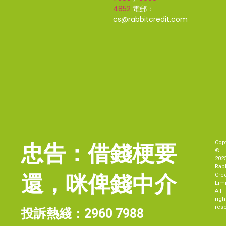
4852
電郵：
cs@rabbitcredit.com
Copy
忠告：借錢梗要
©
202
Rabb
還，咪俾錢中介
Cred
Limi
All
righ
rese
投訴熱綫：
2960 7988