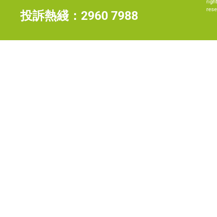
righ
rese
投訴熱綫：
2960 7988