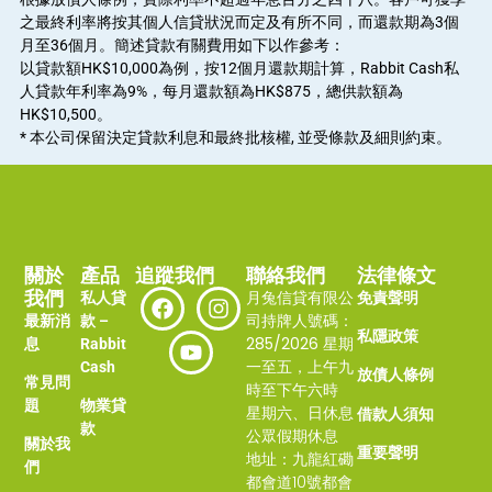
之最終利率將按其個人信貸狀況而定及有所不同，而還款期為3個
月至36個月。簡述貸款有關費用如下以作參考：
以貸款額HK$10,000為例，按12個月還款期計算，Rabbit Cash私
人貸款年利率為9%，每月還款額為HK$875，總供款額為
HK$10,500。
* 本公司保留決定貸款利息和最終批核權, 並受條款及細則約束。
關於
產品
追蹤我們
聯絡我們
法律條文
我們
月兔信貸有限公
私人貸
免責聲明
司持牌人號碼：
最新消
款 –
私隱政策
285/2026
星期
息
Rabbit
一至五，上午九
Cash
放債人條例
常見問
時至下午六時
題
物業貸
星期六、日休息
借款人須知
款
公眾假期休息
關於我
重要聲明
地址：
九龍紅磡
們
都會道10號都會