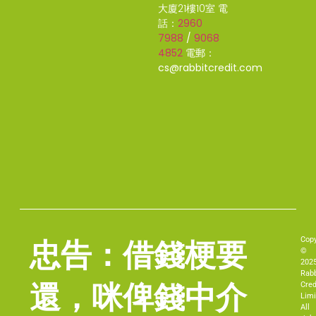
大廈21樓10室
電
話：
2960
7988
/
9068
4852
電郵：
cs@rabbitcredit.com
Copy
忠告：借錢梗要
©
202
Rabb
還，咪俾錢中介
Cred
Limi
All