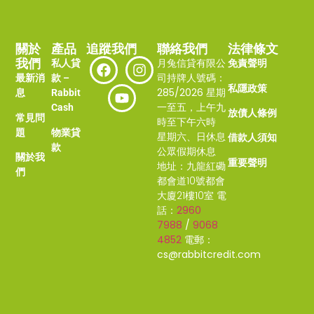
關於
產品
追蹤我們
聯絡我們
法律條文
我們
月兔信貸有限公
私人貸
免責聲明
司持牌人號碼：
最新消
款 –
私隱政策
285/2026
星期
息
Rabbit
一至五，上午九
Cash
放債人條例
常見問
時至下午六時
題
物業貸
星期六、日休息
借款人須知
款
公眾假期休息
關於我
重要聲明
地址：
九龍紅磡
們
都會道10號都會
大廈21樓10室
電
話：
2960
7988
/
9068
4852
電郵：
cs@rabbitcredit.com