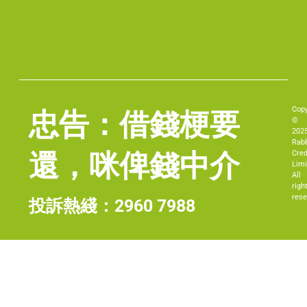
Copy
忠告：借錢梗要
©
202
Rabb
還，咪俾錢中介
Cred
Limi
All
righ
rese
投訴熱綫：
2960 7988